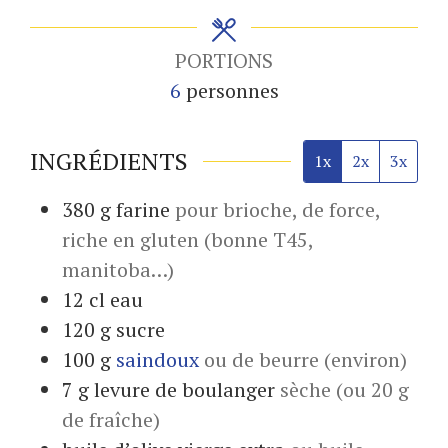
PORTIONS
6
personnes
INGRÉDIENTS
1x
2x
3x
380
g
farine
pour brioche, de force,
riche en gluten (bonne T45,
manitoba…)
12
cl
eau
120
g
sucre
100
g
saindoux
ou de beurre (environ)
7
g
levure de boulanger
sèche (ou 20 g
de fraîche)