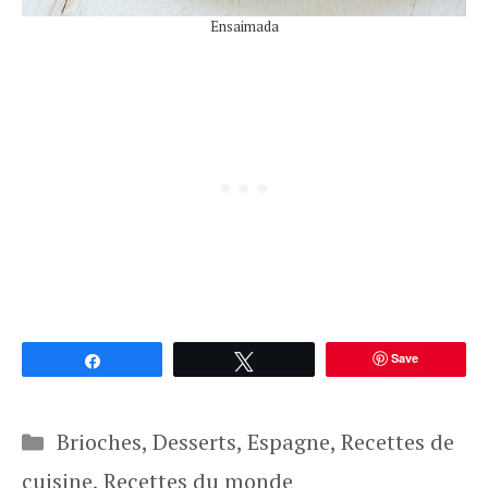
Ensaimada
Save
Partagez
Tweetez
Catégories
Brioches
,
Desserts
,
Espagne
,
Recettes de
cuisine
,
Recettes du monde