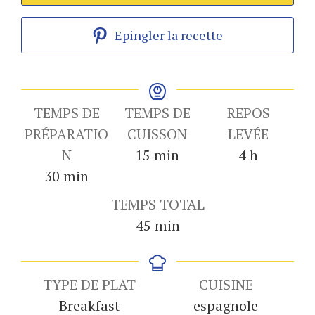
Epingler la recette
TEMPS DE
TEMPS DE
REPOS
PRÉPARATIO
CUISSON
LEVÉE
minutes
heures
N
15
min
4
h
minutes
30
min
TEMPS TOTAL
minutes
45
min
TYPE DE PLAT
CUISINE
Breakfast
espagnole