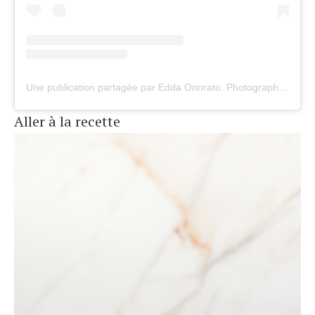
Une publication partagée par Edda Onorato. Photographe culinaire (@undejeunerdesoleil)
Aller à la recette