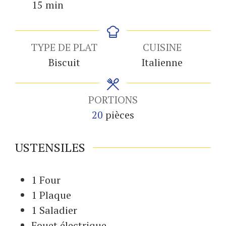
minutes
15
min
TYPE DE PLAT
CUISINE
Biscuit
Italienne
PORTIONS
20
pièces
USTENSILES
1 Four
1 Plaque
1 Saladier
Fouet
électrique