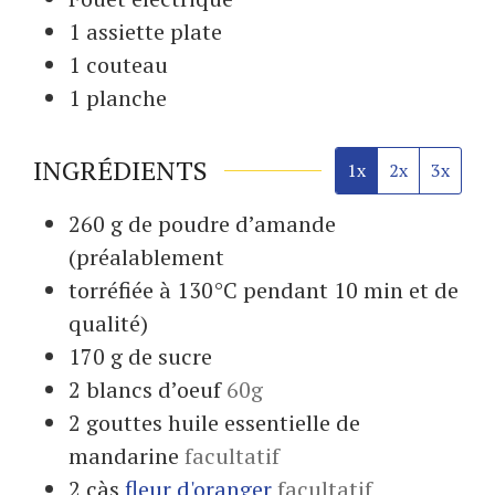
1 assiette
plate
1 couteau
1 planche
INGRÉDIENTS
1x
2x
3x
260
g
de poudre d’amande
(préalablement
torréfiée à 130°C pendant 10 min et de
qualité)
170
g
de sucre
2
blancs d’oeuf
60g
2
gouttes huile essentielle de
mandarine
facultatif
2
càs
fleur d'oranger
facultatif