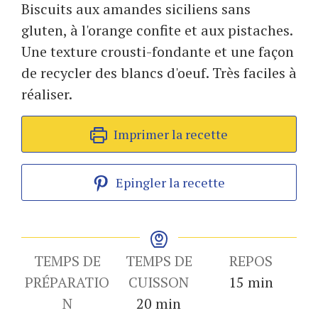
Biscuits aux amandes siciliens sans
gluten, à l'orange confite et aux pistaches.
Une texture crousti-fondante et une façon
de recycler des blancs d'oeuf. Très faciles à
réaliser.
Imprimer la recette
Epingler la recette
TEMPS DE
TEMPS DE
REPOS
minutes
PRÉPARATIO
CUISSON
15
min
minutes
N
20
min