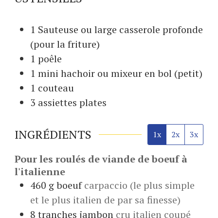
1 Sauteuse
ou large casserole profonde
(pour la friture)
1 poêle
1 mini hachoir
ou mixeur en bol (petit)
1 couteau
3 assiettes
plates
INGRÉDIENTS
1x
2x
3x
Pour les roulés de viande de boeuf à
l'italienne
460
g
boeuf
carpaccio (le plus simple
et le plus italien de par sa finesse)
8
tranches
jambon
cru italien coupé