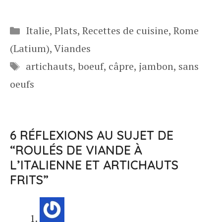
Catégories
Italie
,
Plats
,
Recettes de cuisine
,
Rome
(Latium)
,
Viandes
Étiquettes
artichauts
,
boeuf
,
câpre
,
jambon
,
sans
oeufs
6 RÉFLEXIONS AU SUJET DE
“ROULÉS DE VIANDE À
L’ITALIENNE ET ARTICHAUTS
FRITS”