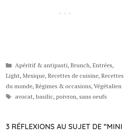
Catégories
Apéritif & antipasti
,
Brunch
,
Entrées
,
Light
,
Mexique
,
Recettes de cuisine
,
Recettes
du monde
,
Régimes & occasions
,
Végétalien
Étiquettes
avocat
,
basilic
,
poivron
,
sans oeufs
3 RÉFLEXIONS AU SUJET DE “MINI