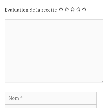
Evaluation de la recette
Commentaire
Nom
E-
mail
Site