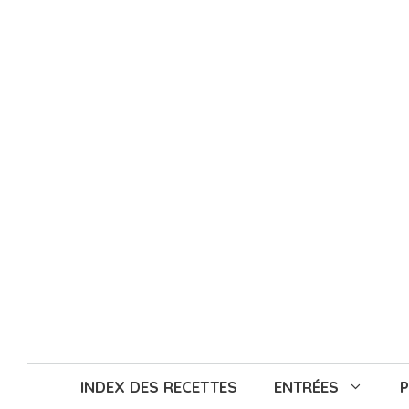
Aller
au
contenu
INDEX DES RECETTES
ENTRÉES
P