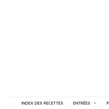
Aller
au
contenu
INDEX DES RECETTES
ENTRÉES
P