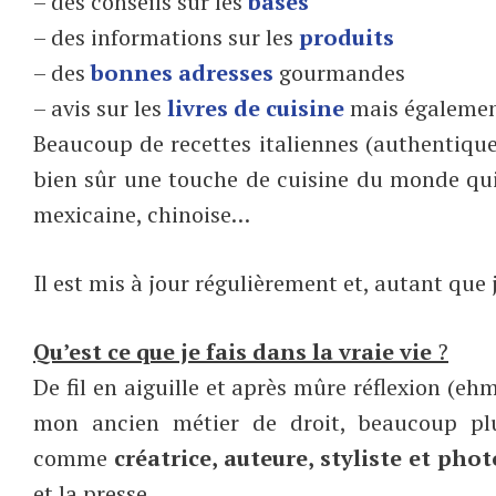
– des conseils sur les
bases
– des informations sur les
produits
– des
bonnes adresses
gourmandes
– avis sur les
livres de cuisine
mais également
Beaucoup de recettes italiennes (authentique
bien sûr une touche de cuisine du monde qui 
mexicaine, chinoise…
Il est mis à jour régulièrement et, autant que
Qu’est ce que je fais dans la vraie vie
?
De fil en aiguille et après mûre réflexion (ehm
mon ancien métier de droit, beaucoup plus
comme
créatrice, auteure, styliste et pho
et la presse,…