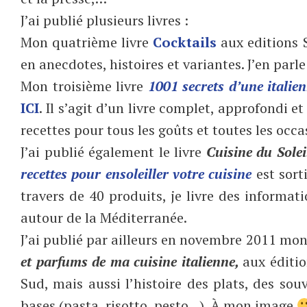
J’ai publié plusieurs livres :
Mon quatrième livre
Cocktails
aux editions 
en anecdotes, histoires et variantes. J’en parl
Mon troisième livre
1001 secrets d’une italien
ICI
. Il s’agit d’un livre complet, approfondi e
recettes pour tous les goûts et toutes les occa
J’ai publié également le livre
Cuisine du Sole
recettes pour ensoleiller votre cuisine
est sort
travers de 40 produits, je livre des informat
autour de la Méditerranée.
J’ai publié par ailleurs en novembre 2011 mon 
et parfums de ma cuisine italienne,
aux éditi
Sud, mais aussi l’histoire des plats, des souv
bases (pasta, risotto, pesto…). À mon image