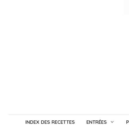
Aller
au
contenu
INDEX DES RECETTES
ENTRÉES
P