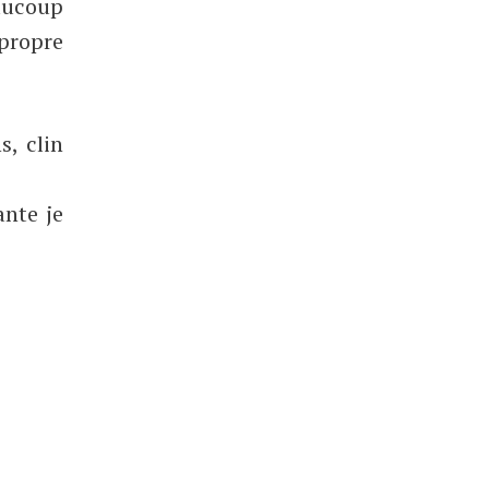
eaucoup
 propre
s, clin
ante je