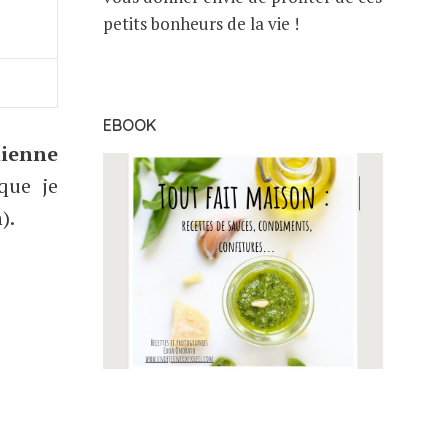
petits bonheurs de la vie !
EBOOK
lienne
que je
n).