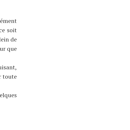
rcément
ce soit
lein de
our que
uisant,
r toute
uelques