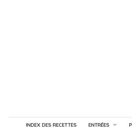
Aller
au
contenu
INDEX DES RECETTES
ENTRÉES
P