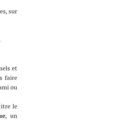
es, sur
.
nels et
s faire
 ami ou
itre le
ue
, un