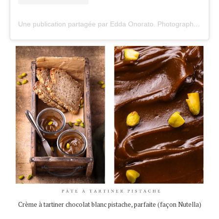
Une publication partagée par Edda Onorato. Photographe culinaire (@undejeunerdesoleil)
Crème à tartiner chocolat blanc pistache, parfaite (façon Nutella)