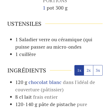
PORTIONS
1
pot 300 g
USTENSILES
1 Saladier
verre ou céramique (qui
puisse passer au micro-ondes
1 cuillère
INGRÉDIENTS
1x
2x
3x
120
g
chocolat blanc
dans l'idéal de
couverture (pâtissier)
8
cl
lait
frais entier
120-140
g
pâte de pistache
pure