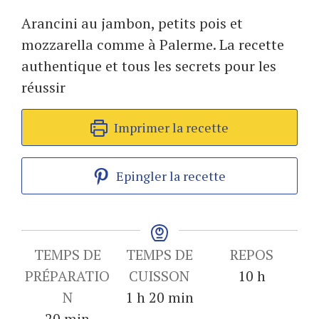
Arancini au jambon, petits pois et
mozzarella comme à Palerme. La recette
authentique et tous les secrets pour les
réussir
Imprimer la recette
Epingler la recette
TEMPS DE
TEMPS DE
REPOS
heures
PRÉPARATIO
CUISSON
10
h
heure
minutes
N
1
h
20
min
minutes
20
min