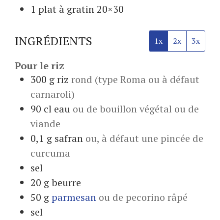
1 plat
à gratin 20×30
INGRÉDIENTS
1x
2x
3x
Pour le riz
300
g
riz
rond (type Roma ou à défaut
carnaroli)
90
cl
eau
ou de bouillon végétal ou de
viande
0,1
g
safran
ou, à défaut une pincée de
curcuma
sel
20
g
beurre
50
g
parmesan
ou de pecorino râpé
sel