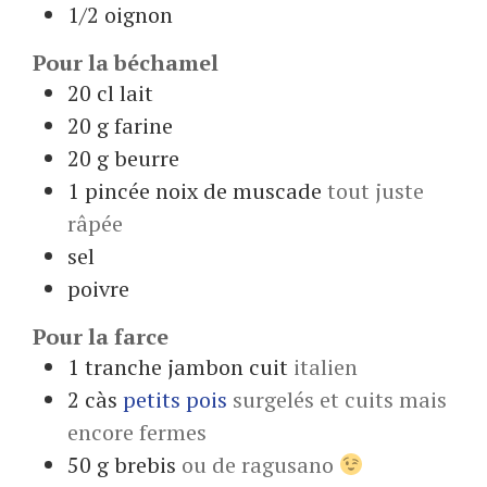
1/2
oignon
Pour la béchamel
20
cl
lait
20
g
farine
20
g
beurre
1
pincée
noix de muscade
tout juste
râpée
sel
poivre
Pour la farce
1
tranche
jambon cuit
italien
2
càs
petits pois
surgelés et cuits mais
encore fermes
50
g
brebis
ou de ragusano