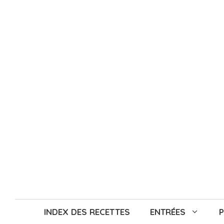
Aller
au
contenu
INDEX DES RECETTES
ENTRÉES
P