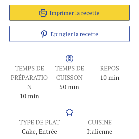
Imprimer la recette
Epingler la recette
TEMPS DE
TEMPS DE
REPOS
minutes
PRÉPARATIO
CUISSON
10
min
minutes
N
50
min
minutes
10
min
TYPE DE PLAT
CUISINE
Cake, Entrée
Italienne