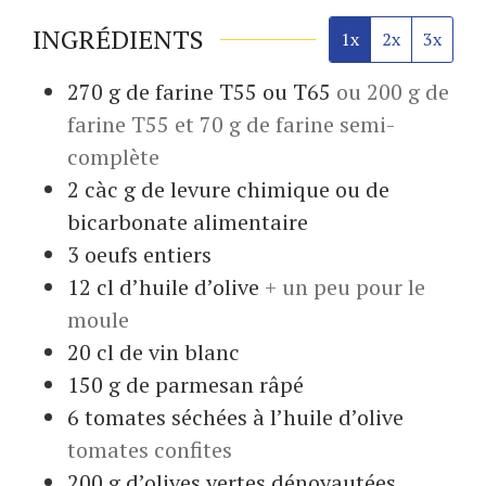
INGRÉDIENTS
1x
2x
3x
270
g
de farine T55 ou T65
ou 200 g de
farine T55 et 70 g de farine semi-
complète
2
càc g de levure chimique ou de
bicarbonate alimentaire
3
oeufs entiers
12
cl
d’huile d’olive
+ un peu pour le
moule
20
cl
de vin blanc
150
g
de parmesan râpé
6
tomates séchées à l’huile d’olive
tomates confites
200
g
d’olives vertes dénoyautées