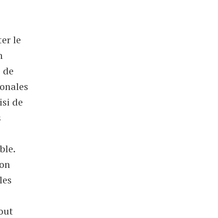
er le
n
) de
ionales
isi de
s
ble.
son
les
tout