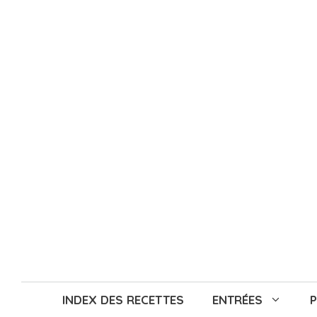
Aller
au
contenu
INDEX DES RECETTES
ENTRÉES
P