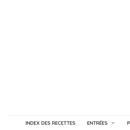
Aller
au
contenu
INDEX DES RECETTES
ENTRÉES
P