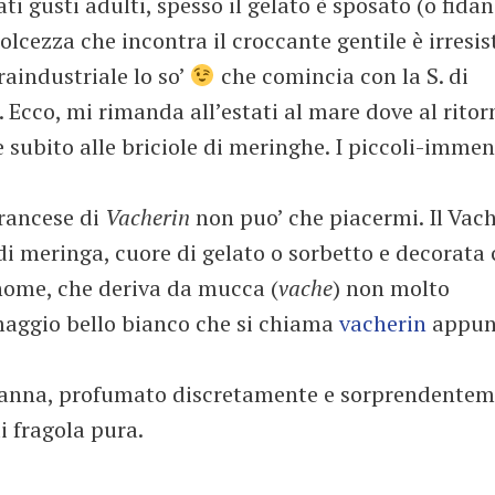
ti gusti adulti, spesso il gelato è sposato (o fida
lcezza che incontra il croccante gentile è irresist
raindustriale lo so’
che comincia con la S. di
 Ecco, mi rimanda all’estati al mare dove al ritor
subito alle briciole di meringhe. I piccoli-immen
francese di
Vacherin
non puo’ che piacermi. Il Vach
di meringa, cuore di gelato o sorbetto e decorata
nome, che deriva da mucca (
vache
) non molto
maggio bello bianco che si chiama
vacherin
appun
a panna, profumato discretamente e sorprendente
i fragola pura.