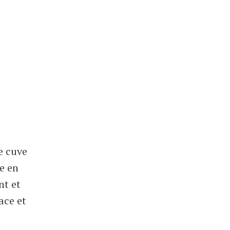
e cuve
e en
nt et
ace et