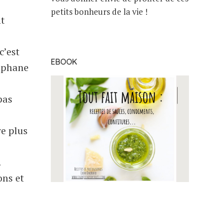
petits bonheurs de la vie !
nt
c’est
EBOOK
téphane
pas
re plus
.
ons et