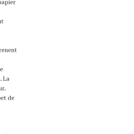
papier
ut
prenent
le
. La
ur.
bet de