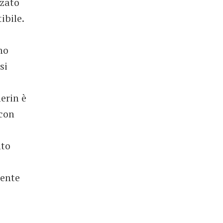
nzato
ibile.
no
si
erin è
 con
to
mente