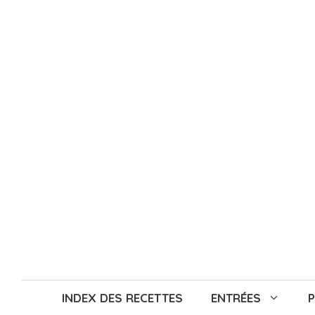
Aller
au
contenu
INDEX DES RECETTES
ENTRÉES
P