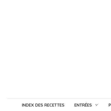
Aller
au
contenu
INDEX DES RECETTES
ENTRÉES
P