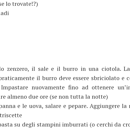
se lo trovate!?)
dadi
lo zenzero, il sale e il burro in una ciotola. L
aticamente il burro deve essere sbriciolato e 
a. Impastare nuovamente fino ad ottenere un’i
are almeno due ore (se non tutta la notte)
a panna e le uova, salare e pepare. Aggiungere la 
striscette
 pasta su degli stampini imburrati (o cerchi da cr