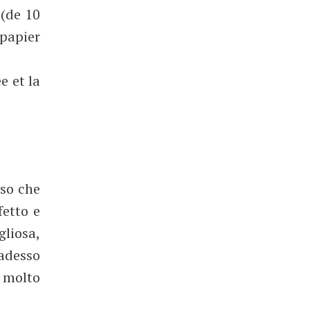
 (de 10
 papier
e et la
nso che
etto e
liosa,
 adesso
 molto