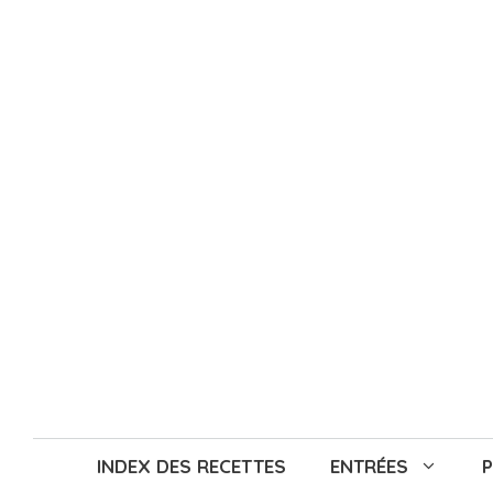
Aller
au
contenu
INDEX DES RECETTES
ENTRÉES
P