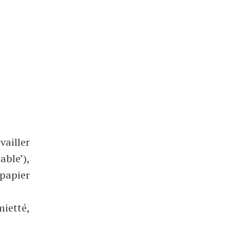
vailler
ble’),
 papier
mietté,