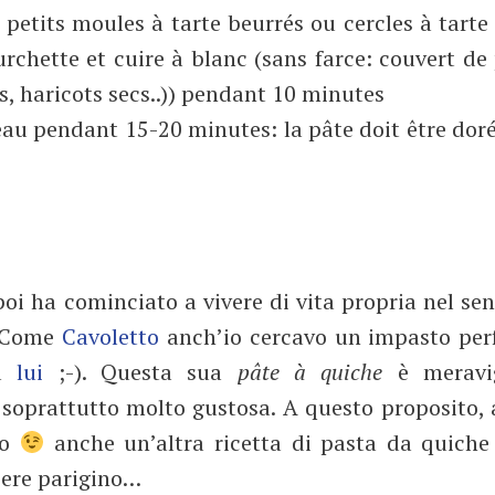
r petits moules à tarte beurrés ou cercles à tarte
rchette et cuire à blanc (sans farce: couvert de
es, haricots secs..)) pendant 10 minutes
veau pendant 15-20 minutes: la pâte doit être doré
oi ha cominciato a vivere di vita propria nel se
e. Come
Cavoletto
anch’io cercavo un impasto perf
ra
lui
;-). Questa sua
pâte à quiche
è meravig
e soprattutto molto gustosa. A questo proposito,
mo
anche un’altra ricetta di pasta da quiche
ciere parigino…