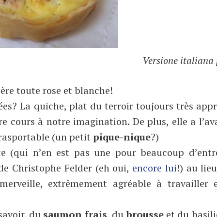
Versione italiana 
ère toute rose et blanche!
es? La quiche, plat du terroir toujours très appr
e cours à notre imagination. De plus, elle a l’a
trasportable (un petit
pique-nique
?)
rte (qui n’en est pas une pour beaucoup d’entr
e Christophe Felder (eh oui,
encore
lui
!) au lie
merveille, extrêmement agréable à travailler e
 savoir, du
saumon frais
, du
brousse
et du basili