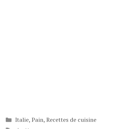
Catégories
Italie
,
Pain
,
Recettes de cuisine
Étiquettes