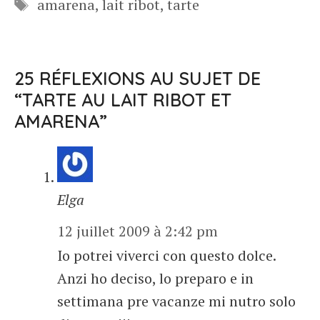
Étiquettes
amarena
,
lait ribot
,
tarte
25 RÉFLEXIONS AU SUJET DE
“TARTE AU LAIT RIBOT ET
AMARENA”
Elga
12 juillet 2009 à 2:42 pm
Io potrei viverci con questo dolce.
Anzi ho deciso, lo preparo e in
settimana pre vacanze mi nutro solo