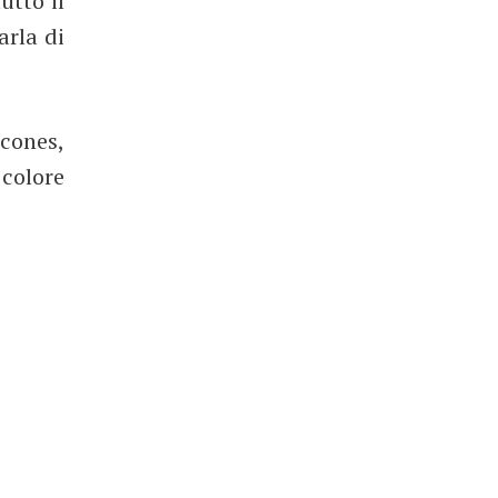
utto il
arla di
cones,
 colore