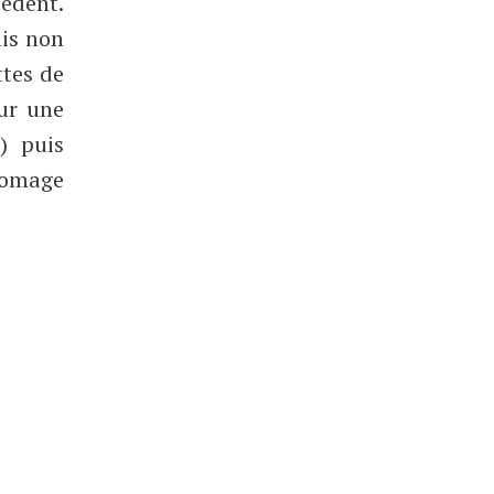
cédent.
is non
ttes de
sur une
) puis
fromage