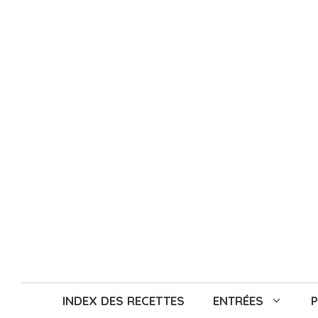
Aller
au
contenu
INDEX DES RECETTES
ENTRÉES
P