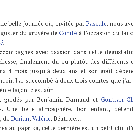
e belle journée où, invitée par
Pascale
, nous av
déguster du gruyère de
Comté
à l’occasion du lan
té
.
 accompagnés avec passion dans cette dégustatio
ichesse, finalement du ou plutôt des différents
moins 4 mois jusqu’à deux ans et son goût dépe
roir. J’ai succombé à deux trois comtés que j’ai
ême façon, c’est sûr.
e, guidés par Benjamin Darnaud et
Gontran Ch
ifs. Une belle atmosphère, bon enfant, déten
, de
Dorian
,
Valérie
, Béatrice…
es au paprika, cette dernière est un petit clin d’