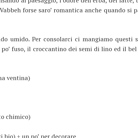
ndo al paesaggio, l’odore dell’erba, del latte, t
. Vabbeh forse saro’ romantica anche quando si p
ddo umido. Per consolarci ci mangiamo questi s
o’ fuso, il croccantino dei semi di lino ed il bel
na ventina)
to chimico)
zi bio) + un po’ per decorare