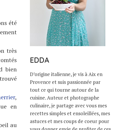
ons été
cement
n très
EDDA
 comtés
nd bien
D’origine italienne, je vis à Aix en
 trouvé
Provence et suis passionnée par
tout ce qui tourne autour de la
errier
,
cuisine. Auteur et photographe
culinaire, je partage avec vous mes
due en
recettes simples et ensoleillées, mes
astuces et mes coups de coeur pour
oeil au
vous donner envie de profiter de ces