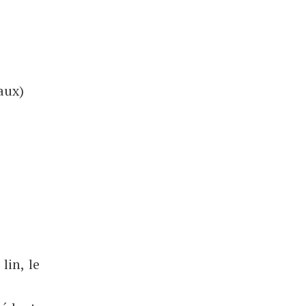
aux)
lin, le
.