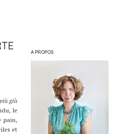
RTE
A PROPOS
più giù
ndu, le
e pain,
iles et