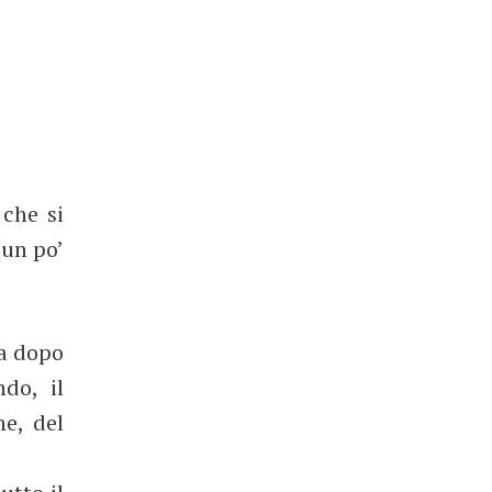
che si
(un po’
ta dopo
do, il
e, del