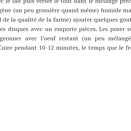
 le lait puis verser le tout dans le mélange pré
omogène (un peu grossière quand même) humide ma
d de la qualité de la farine) ajouter quelques gou
 des disques avec un emporte pièces. Les poser 
igeonner avec l’oeuf restant (un peu mélangé
 Cuire pendant 10-12 minutes, le temps que le 