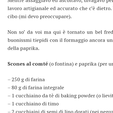
Mentre assaggiavo ed ascoltavo, divagavo pensa
lavoro artigianale ed accurato che c’è dietro
cibo (mi devo preoccupare).
Non so’ da voi ma qui è tornato un bel fre
buonissmi tiepidi con il formaggio ancora un p
della paprika.
Scones al comté
(o fontina) e paprika (per u
– 250 g di farina
– 80 g di farina integrale
– 1 cucchiaino da tè di baking powder (o lievi
– 1 cucchiaino di timo
– 2 cucchiaini di semi di lino dorati (nei nego