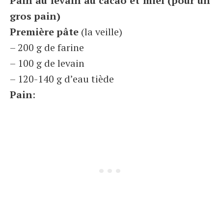
Pain au levain au cacao et miel (pour un
gros pain)
Première pâte
(la veille)
– 200 g de farine
– 100 g de levain
– 120-140 g d’eau tiède
Pain
: