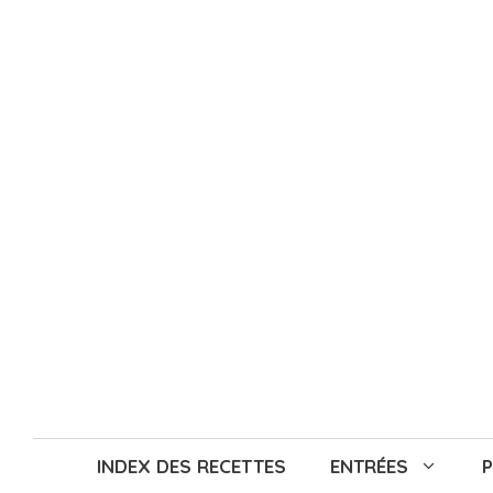
Aller
au
contenu
INDEX DES RECETTES
ENTRÉES
P