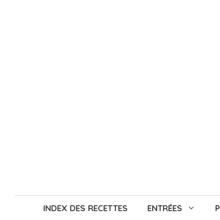
Aller
au
contenu
INDEX DES RECETTES
ENTRÉES
P