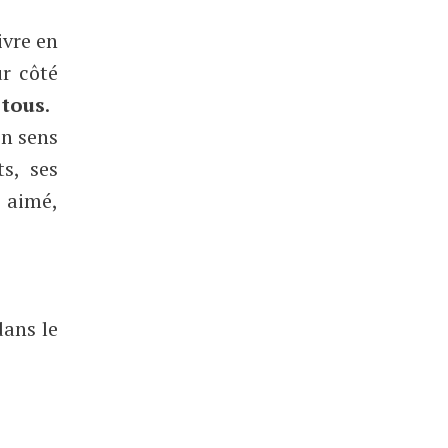
ivre en
ur côté
 tous
.
on sens
s, ses
p aimé,
dans le