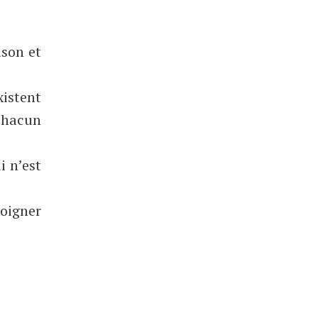
ison et
istent
 Chacun
i n’est
soigner