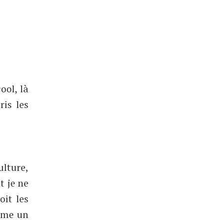
ool, là
ris les
ulture,
t je ne
oit les
même un