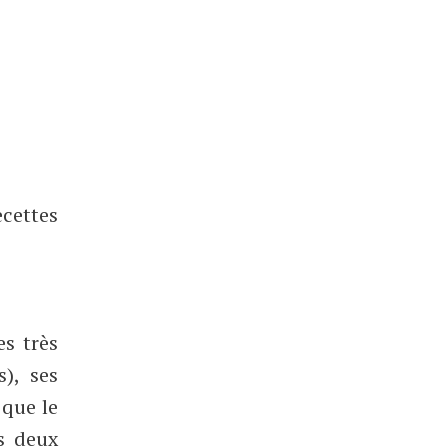
ecettes
s très
), ses
 que le
es deux