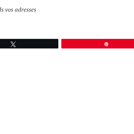
ds vos adresses
Tweetez
Épingle