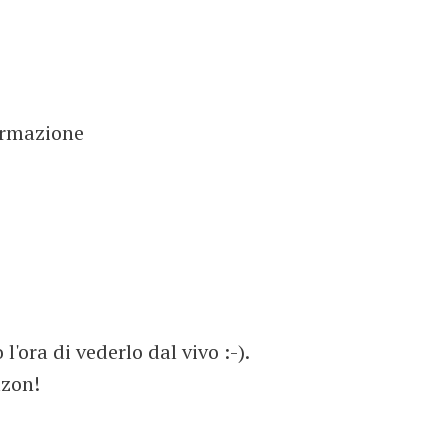
formazione
'ora di vederlo dal vivo :-).
azon!