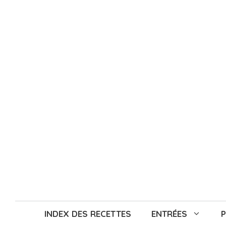
Aller
au
contenu
INDEX DES RECETTES
ENTRÉES
P