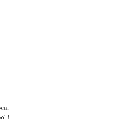
ocal
ol !