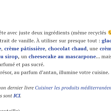
 bête avec juste deux ingrédients (même recyclés
trait de vanille. À utiliser sur presque tout :
gla
e
,
crème pâtissière
,
chocolat chaud
, une
crèm
au sirop
,
un
cheesecake au mascarpone
… mais
parfumé et pas sucré.
trésor, au parfum d’antan, illumine votre cuisine.
on dernier livre
Cuisiner les produits méditerranée
s sont
ICI
.
outeille)