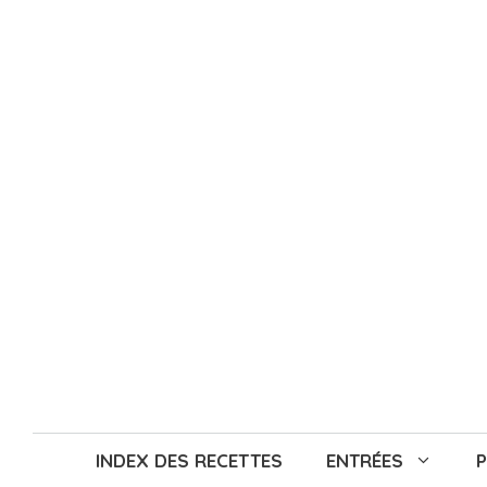
Aller
au
contenu
INDEX DES RECETTES
ENTRÉES
P