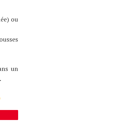
mée) ou
ousses
dans un
.