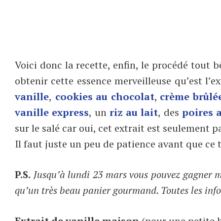
Voici donc la recette, enfin, le procédé tout
obtenir cette essence merveilleuse qu’est l’ex
vanille
,
cookies au chocolat
,
crème brûlé
vanille express
, un
riz au lait
, des
poires 
sur le salé car oui, cet extrait est seulement 
Il faut juste un peu de patience avant que ce 
P.S.
Jusqu’à lundi 23 mars vous pouvez gagner m
qu’un très beau panier gourmand. Toutes les info
Extrait de vanille maison
(pour une petite b