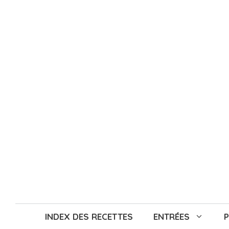
Aller
au
contenu
INDEX DES RECETTES
ENTRÉES
P