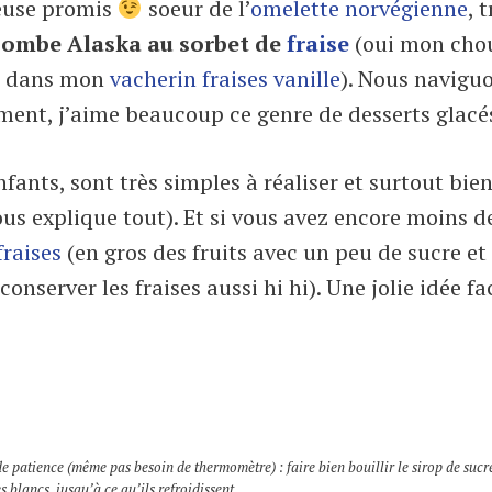
reuse promis
soeur de l’
omelette norvégienne
, 
ombe Alaska au sorbet de
fraise
(oui mon cho
né dans mon
vacherin fraises vanille
). Nous navigu
ment, j’aime beaucoup ce genre de desserts glacé
nfants, sont très simples à réaliser et surtout bien
ous explique tout). Et si vous avez encore moins d
fraises
(en gros des fruits avec un peu de sucre et
nserver les fraises aussi hi hi). Une jolie idée fa
 de patience (même pas besoin de thermomètre) : faire bien bouillir le sirop de sucre
 blancs. jusqu’à ce qu’ils refroidissent.