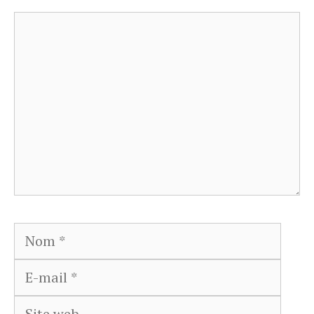
Commentaire
Nom
E-
mail
Site
web