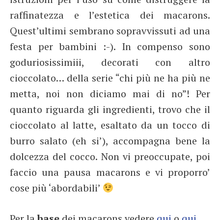
raffinatezza e l’estetica dei macarons.
Quest’ultimi sembrano sopravvissuti ad una
festa per bambini :-). In compenso sono
goduriosissimiii, decorati con altro
cioccolato… della serie “chi più ne ha più ne
metta, noi non diciamo mai di no”! Per
quanto riguarda gli ingredienti, trovo che il
cioccolato al latte, esaltato da un tocco di
burro salato (eh si’), accompagna bene la
dolcezza del cocco. Non vi preoccupate, poi
faccio una pausa macarons e vi proporro’
cose più ‘abordabili’
Per la
base
dei macarons vedere
qui
o
qui