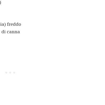
)
cia) freddo
o di canna