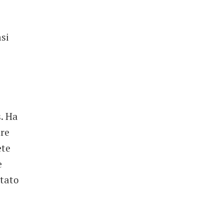
asi
s. Ha
are
ete
e
tato