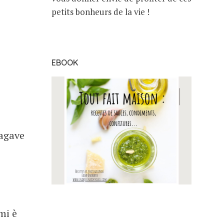
petits bonheurs de la vie !
EBOOK
’agave
mi è