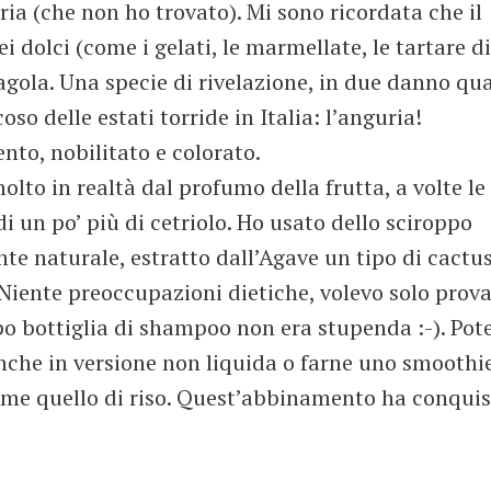
ia (che non ho trovato). Mi sono ricordata che il
ei dolci (come i gelati, le marmellate, le tartare di
ragola. Una specie di rivelazione, in due danno qu
coso delle estati torride in Italia: l’anguria!
ento, nobilitato e colorato.
olto in realtà dal profumo della frutta, a volte le
 un po’ più di cetriolo. Ho usato dello sciroppo
ante naturale, estratto dall’Agave un tipo di cactu
 Niente preoccupazioni dietiche, volevo solo prov
ipo bottiglia di shampoo non era stupenda :-). Pot
nche in versione non liquida o farne uno smoothi
ome quello di riso. Quest’abbinamento ha conquis