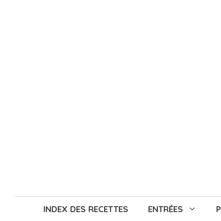
Aller
au
contenu
INDEX DES RECETTES
ENTRÉES
P