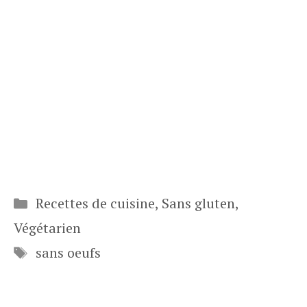
Catégories
Recettes de cuisine
,
Sans gluten
,
Végétarien
Étiquettes
sans oeufs