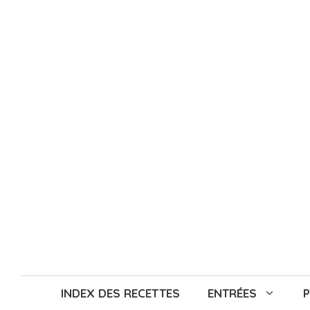
Aller
au
contenu
INDEX DES RECETTES
ENTRÉES
P