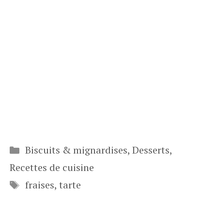
Catégories
Biscuits & mignardises
,
Desserts
,
Recettes de cuisine
Étiquettes
fraises
,
tarte