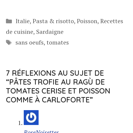
Catégories
Italie
,
Pasta & risotto
,
Poisson
,
Recettes
de cuisine
,
Sardaigne
Étiquettes
sans oeufs
,
tomates
7 RÉFLEXIONS AU SUJET DE
“PÂTES TROFIE AU RAGÙ DE
TOMATES CERISE ET POISSON
COMME À CARLOFORTE”
RoseNoisettes