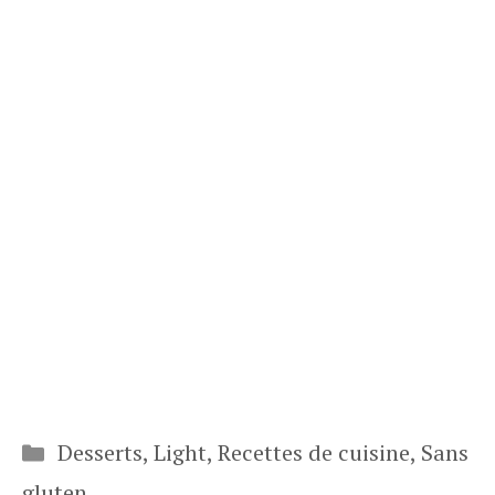
Catégories
Desserts
,
Light
,
Recettes de cuisine
,
Sans
gluten