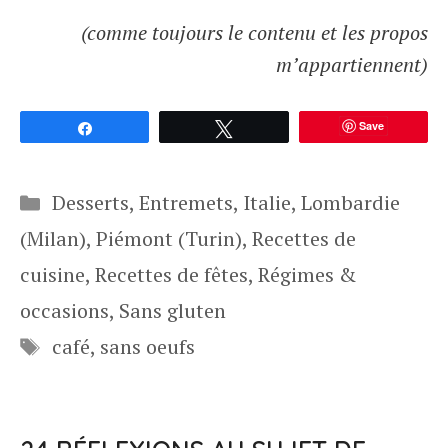
(comme toujours le contenu et les propos
m’appartiennent)
Save
Partagez
Tweetez
Catégories
Desserts
,
Entremets
,
Italie
,
Lombardie
(Milan)
,
Piémont (Turin)
,
Recettes de
cuisine
,
Recettes de fêtes
,
Régimes &
occasions
,
Sans gluten
Étiquettes
café
,
sans oeufs