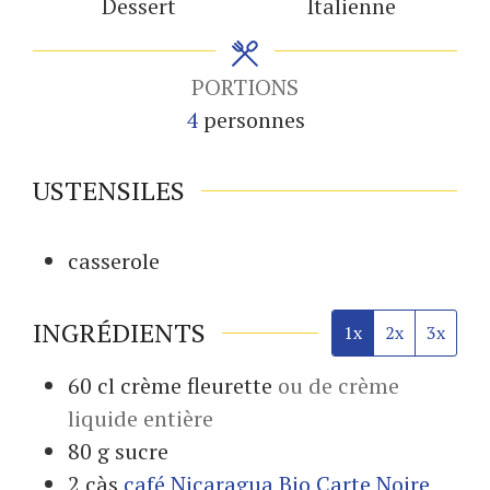
Dessert
Italienne
PORTIONS
4
personnes
USTENSILES
casserole
INGRÉDIENTS
1x
2x
3x
60
cl
crème fleurette
ou de crème
liquide entière
80
g
sucre
2
càs
café Nicaragua Bio Carte Noire