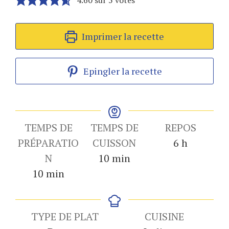
4.60
sur
5
votes
Imprimer la recette
Epingler la recette
TEMPS DE
TEMPS DE
REPOS
heures
PRÉPARATIO
CUISSON
6
h
minutes
N
10
min
minutes
10
min
TYPE DE PLAT
CUISINE