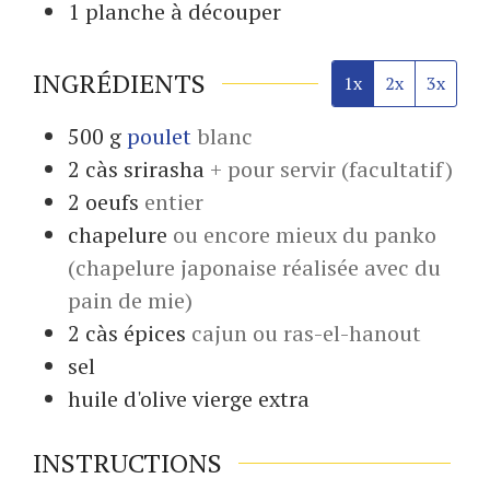
1 planche
à découper
INGRÉDIENTS
1x
2x
3x
500
g
poulet
blanc
2
càs
srirasha
+ pour servir (facultatif)
2
oeufs
entier
chapelure
ou encore mieux du panko
(chapelure japonaise réalisée avec du
pain de mie)
2
càs
épices
cajun ou ras-el-hanout
sel
huile d'olive vierge extra
INSTRUCTIONS