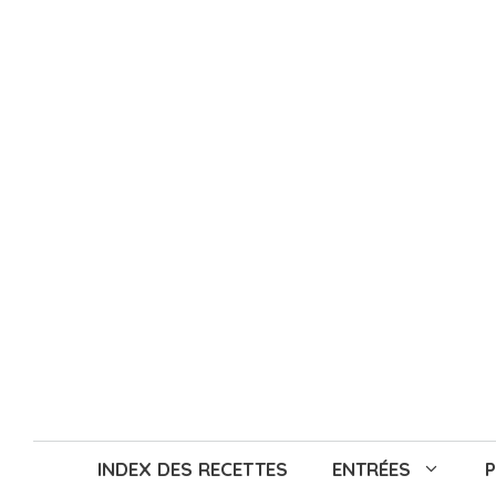
Aller
au
contenu
INDEX DES RECETTES
ENTRÉES
P