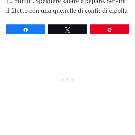
10 minuti. Spegnere salare e pepare. Servire
il filetto con una quenelle di confit di cipolla
Partagez
Tweetez
Épingle