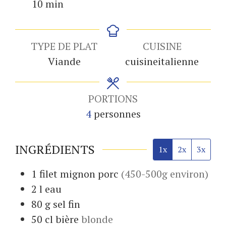
minutes
10
min
TYPE DE PLAT
CUISINE
Viande
cuisineitalienne
PORTIONS
4
personnes
INGRÉDIENTS
1x
2x
3x
1
filet mignon
porc
(450-500g environ)
2
l
eau
80
g
sel fin
50
cl
bière
blonde