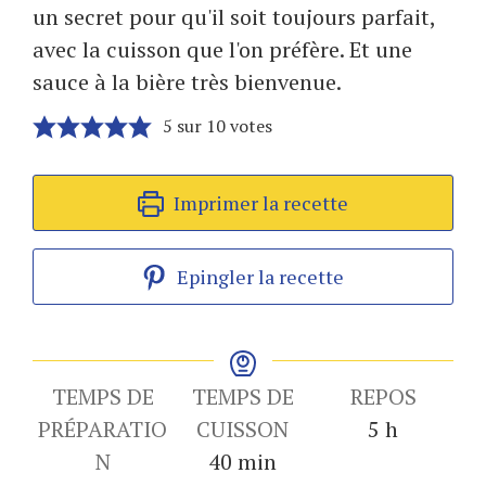
un secret pour qu'il soit toujours parfait,
avec la cuisson que l'on préfère. Et une
sauce à la bière très bienvenue.
5
sur
10
votes
Imprimer la recette
Epingler la recette
TEMPS DE
TEMPS DE
REPOS
heures
PRÉPARATIO
CUISSON
5
h
minutes
N
40
min