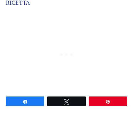
RICETTA
Partagez
Tweetez
Épingle