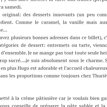
era samedi.
t original: des desserts innovants (un peu co
édient. Comme le caramel, la vanille mais aus
ise…
avez plusieurs bonnes adresses dans ce billet), c
tégories de dessert: entremets ou tarte, vienno
n d’ensemble. Je ne mange pas tout toute seule he
s trop sucré….je suis absolument sous le charme. 
, en plus Hugo est adorable et l’accueil chaleureux
, dans les proportions comme toujours chez Thuri
etté à la crème pâtissière car je voulais bien ga
vous conseille de préparer la pâte sablée et l