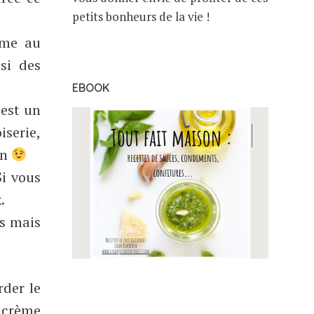
petits bonheurs de la vie !
mme au
si des
EBOOK
’est un
iserie,
in
Si vous
.
ès mais
rder le
a crème