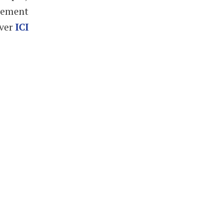
ûrement
rver
ICI