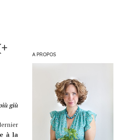
(+
A PROPOS
più giù
dernier
e à la