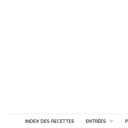
Aller
au
contenu
INDEX DES RECETTES
ENTRÉES
P