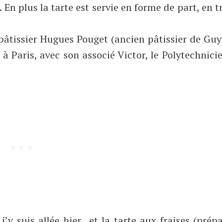
 En plus la tarte est servie en forme de part, en t
f pâtissier Hugues Pouget (ancien pâtissier de Gu
 Paris, avec son associé Victor, le Polytechnici
’y suis allée hier…et la tarte aux fraises (prép