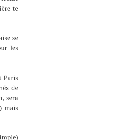
ière te
aise se
ur les
à Paris
nés de
n, sera
s) mais
simple)