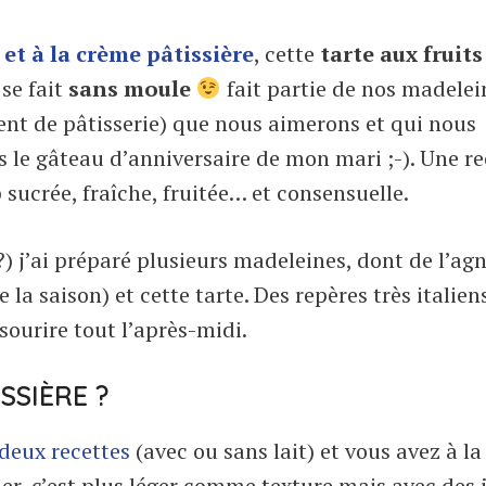
 et à la crème pâtissière
, cette
tarte aux fruits
 se fait
sans moule
fait partie de nos madelei
ent de pâtisserie) que nous aimerons et qui nous
s le gâteau d’anniversaire de mon mari ;-). Une re
 sucrée, fraîche, fruitée… et consensuelle.
) j’ai préparé plusieurs madeleines, dont de l’ag
la saison) et cette tarte. Des repères très italien
 sourire tout l’après-midi.
SSIÈRE ?
 deux recettes
(avec ou sans lait) et vous avez à la
entier, c’est plus léger comme texture mais avec des