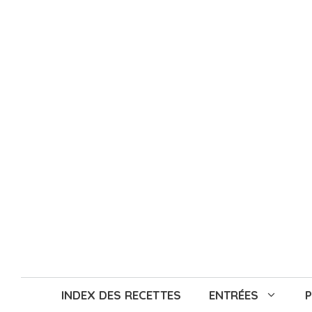
Aller
au
contenu
INDEX DES RECETTES
ENTRÉES
P