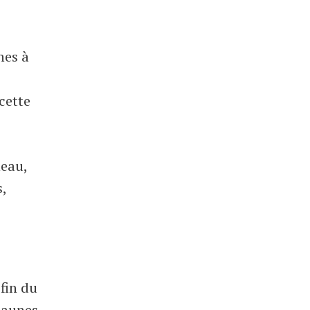
nes à
cette
neau,
s,
 fin du
 jaunes