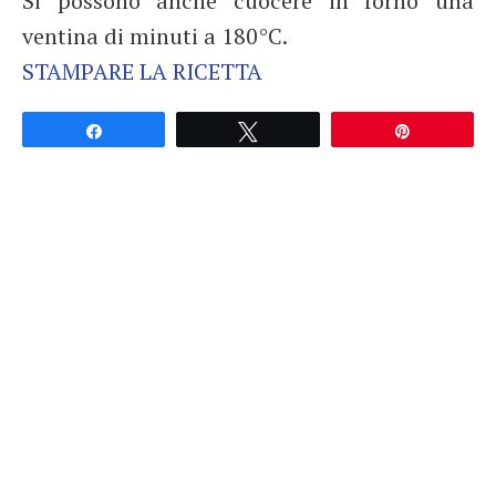
Si possono anche cuocere in forno una
ventina di minuti a 180°C.
STAMPARE LA RICETTA
Partagez
Tweetez
Épingle