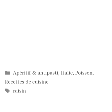
Catégories
Apéritif & antipasti
,
Italie
,
Poisson
,
Recettes de cuisine
Étiquettes
raisin