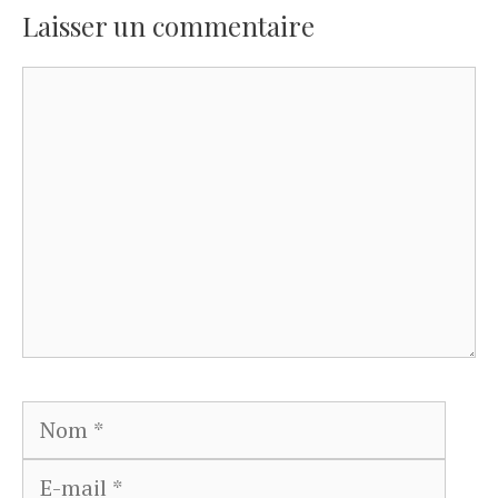
Laisser un commentaire
Commentaire
Nom
E-
mail
Site