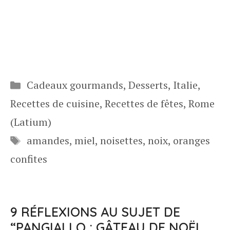
Catégories
Cadeaux gourmands
,
Desserts
,
Italie
,
Recettes de cuisine
,
Recettes de fêtes
,
Rome
(Latium)
Étiquettes
amandes
,
miel
,
noisettes
,
noix
,
oranges
confites
9 RÉFLEXIONS AU SUJET DE
“PANGIALLO : GÂTEAU DE NOËL