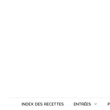
Aller
au
contenu
INDEX DES RECETTES
ENTRÉES
P