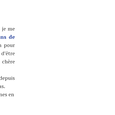
 je me
ons de
on pour
 d’être
 chère
 depuis
as.
unes en