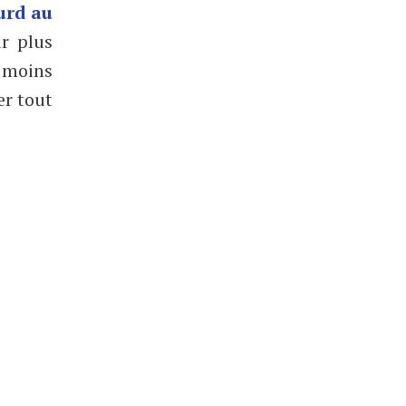
urd au
r plus
r moins
er tout