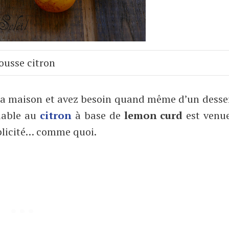
usse citron
 la maison et avez besoin quand même d’un desse
dable au
citron
à base de
lemon curd
est venu
mplicité… comme quoi.