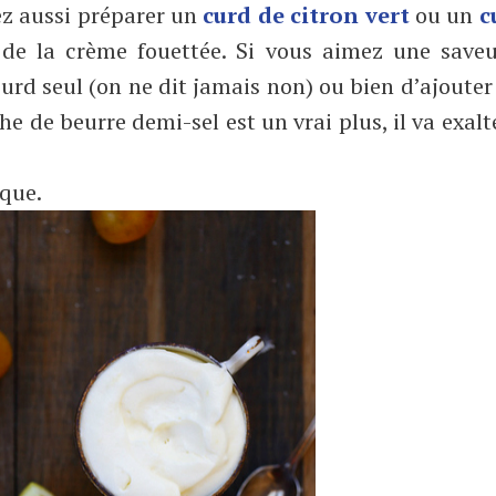
ez aussi préparer un
curd de citron vert
ou un
c
e de la crème fouettée. Si vous aimez une saveu
curd seul (on ne dit jamais non) ou bien d’ajoute
che de beurre demi-sel est un vrai plus, il va exalt
ique.