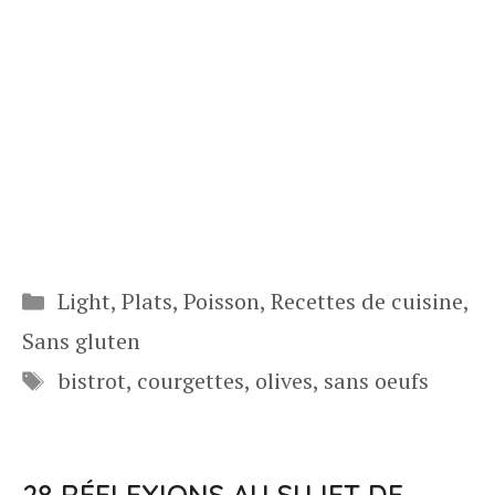
Catégories
Light
,
Plats
,
Poisson
,
Recettes de cuisine
,
Sans gluten
Étiquettes
bistrot
,
courgettes
,
olives
,
sans oeufs
28 RÉFLEXIONS AU SUJET DE