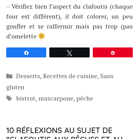
– Vérifiez bien l’aspect du clafoutis (chaque
four est différent), il doit colorer, un peu
gonfler et se raffermir mais pas trop (pas
d’omelette
Partagez
Tweetez
Épingle
Catégories
Desserts
,
Recettes de cuisine
,
Sans
gluten
Étiquettes
bistrot
,
mascarpone
,
pêche
10 RÉFLEXIONS AU SUJET DE