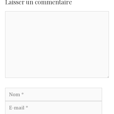
Laisser un commentaire
Commentaire
Nom
E-
mail
Site
web