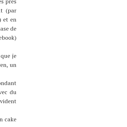
ès près
t (par
) et en
base de
ebook)
 que je
gen, un
fondant
avec du
évident
un cake