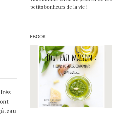
petits bonheurs de la vie !
EBOOK
 Très
vont
 gâteau