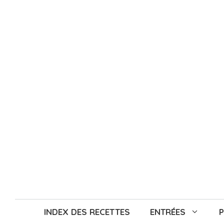
Aller
au
contenu
INDEX DES RECETTES
ENTRÉES
P