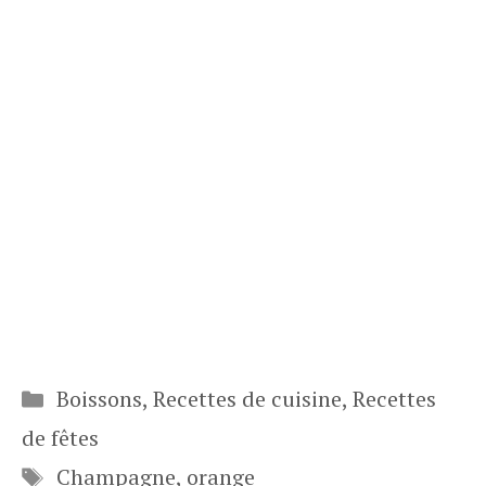
Catégories
Boissons
,
Recettes de cuisine
,
Recettes
de fêtes
Étiquettes
Champagne
,
orange